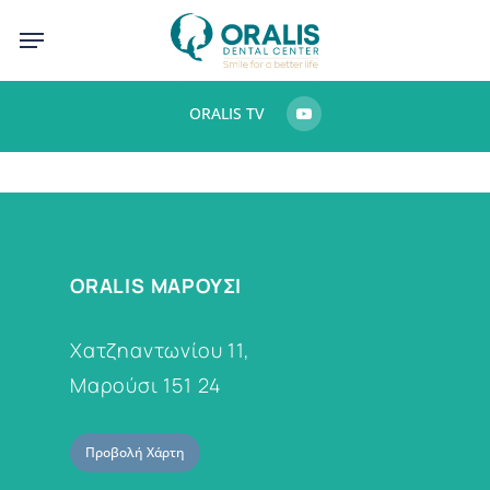
Skip
Menu
to
main
ORALIS TV
content
ORALIS ΜΑΡΟΥΣΙ
Χατζηαντωνίου 11,
Μαρούσι 151 24
Προβολή Χάρτη