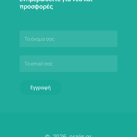
προσφορές
©
2026
. oralis.gr