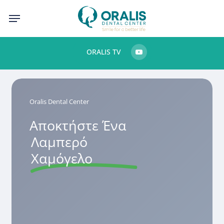
Skip
Menu
to
main
ORALIS TV
content
Oralis Dental Center
Αποκτήστε Ένα
Λαμπερό
Χαμόγελο