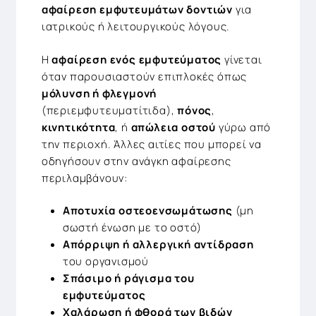
αφαίρεση εμφυτευμάτων δοντιών
για
ιατρικούς ή λειτουργικούς λόγους.
Η
αφαίρεση ενός εμφυτεύματος
γίνεται
όταν παρουσιαστούν επιπλοκές όπως
μόλυνση ή φλεγμονή
(περιεμφυτευματίτιδα),
πόνος
,
κινητικότητα
, ή
απώλεια οστού
γύρω από
την περιοχή. Άλλες αιτίες που μπορεί να
οδηγήσουν στην ανάγκη αφαίρεσης
περιλαμβάνουν:
Αποτυχία οστεοενσωμάτωσης
(μη
σωστή ένωση με το οστό)
Απόρριψη ή αλλεργική αντίδραση
του οργανισμού
Σπάσιμο ή ράγισμα του
εμφυτεύματος
Χαλάρωση ή φθορά των βιδών