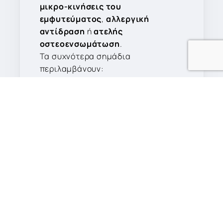
μικρο-κινήσεις του
εμφυτεύματος
,
αλλεργική
αντίδραση
ή
ατελής
οστεοενσωμάτωση
.
Τα συχνότερα σημάδια
περιλαμβάνουν:
Πόνο ή ευαισθησία γύρω από το
εμφύτευμα
Οίδημα ή ερυθρότητα στα ούλα
Κινητικότητα του
εμφυτεύματος
Απώλεια οστού γύρω από την
περιοχή
Σε περίπτωση εμφάνισης αυτών
των συμπτωμάτων, απαιτείται
άμεση αξιολόγηση από
γναθοχειρουργό
, ώστε να