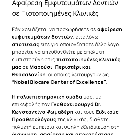
Αφαίρεση Εμφυτευμάτων Δοντιών
σε Πιστοποιημένες Κλινικές
Εάν χρειάζεται να προχωρήσετε σε
αφαίρεση
εμφυτευμάτων δοντιών
, είτε λόγω
αποτυχίας
είτε για οποιονδήποτε άλλο λόγο,
μπορείτε να απευθυνθείτε με απόλυτη
εμπιστοσύνη στις
πιστοποιημένες κλινικές
μας
σε
Μαρούσι, Περιστέρι και
Θεσσαλονίκη
, οι οποίες λειτουργούν ως
“Nobel Biocare Center of Excellence”
.
Η
πολυεπιστημονική ομάδα
μας, με
επικεφαλής τον
Γναθοχειρουργό Dr.
Κωνσταντίνο Ψωμαδέρη
και τους
Ειδικούς
Προσθετολόγους
της κλινικής, διαθέτει
πολυετή εμπειρία και υψηλή εξειδίκευση στη
διάγνωση, αφαίρεση και αποκατάσταση