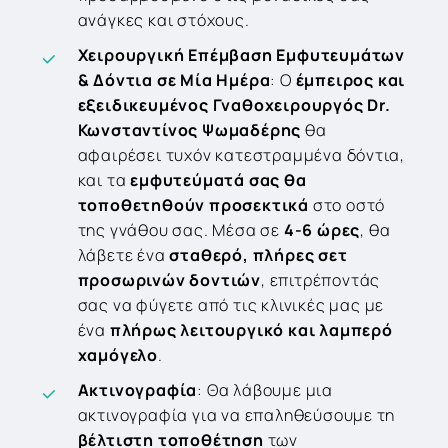
ανάγκες και στόχους.
Χειρουργική Επέμβαση Εμφυτευμάτων
& Δόντια σε Μία Ημέρα
: Ο
έμπειρος και
εξειδικευμένος Γναθοχειρουργός
Dr
.
Κωνσταντίνος Ψωμαδέρης
θα
αφαιρέσει τυχόν κατεστραμμένα δόντια,
και τα
εμφυτεύματά σας θα
τοποθετηθούν προσεκτικά
στο οστό
της γνάθου σας. Μέσα σε
4-6 ώρες
, θα
λάβετε ένα
σταθερό, πλήρες σετ
προσωρινών δοντιών
, επιτρέποντάς
σας να φύγετε από τις κλινικές μας με
ένα
πλήρως λειτουργικό και λαμπερό
χαμόγελο
.
Ακτινογραφία
: Θα λάβουμε μια
ακτινογραφία για να επαληθεύσουμε τη
βέλτιστη τοποθέτηση
των