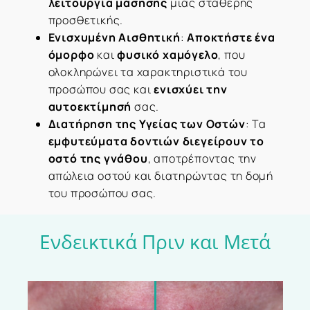
λειτουργία μάσησης
μιας σταθερής
προσθετικής.
Ενισχυμένη Αισθητική
:
Αποκτήστε ένα
όμορφο
και
φυσικό χαμόγελο
, που
ολοκληρώνει τα χαρακτηριστικά του
προσώπου σας και
ενισχύει την
αυτοεκτίμησή
σας.
Διατήρηση της Υγείας των Οστών
: Τα
εμφυτεύματα δοντιών διεγείρουν το
οστό της γνάθου
, αποτρέποντας την
απώλεια οστού και διατηρώντας τη δομή
του προσώπου σας.
Ενδεικτικά
Πριν
και
Μετά