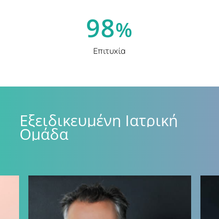
9
8
%
Επιτυχία
Εξειδικευμένη
Ιατρική
Ομάδα