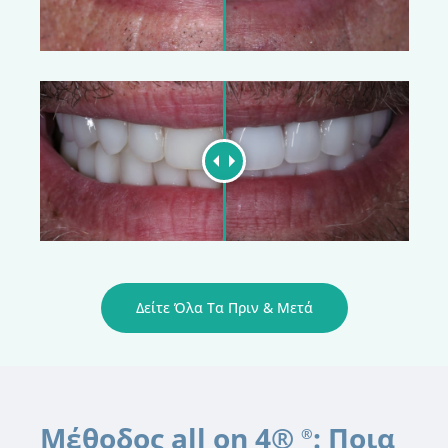
Δείτε Όλα Τα Πριν & Μετά
Μέθοδος all on 4®
: Ποια
®