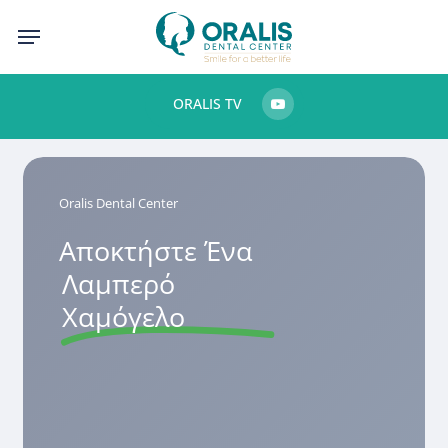
Skip
Menu
to
main
ORALIS TV
content
Oralis Dental Center
Αποκτήστε Ένα
Λαμπερό
Χαμόγελο