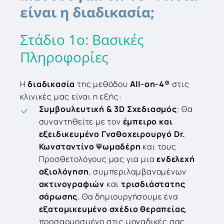
είναι η διαδικασία;
Στάδιο
1ο:
Βασικές
Πληροφορίες
Η
διαδικασία
της μεθόδου
All-on-4®
στις
κλινικές μας είναι η εξής:
Συμβουλευτική & 3
D
Σχεδιασμός
: Θα
συναντηθείτε με τον
έμπειρο και
εξειδικευμένο Γναθοχειρουργό
Dr
.
Κωνσταντίνο Ψωμαδέρη
και τους
Προσθετολόγους μας για μια
ενδελεχή
αξιολόγηση
, συμπεριλαμβανομένων
ακτινογραφιών
και
τρισδιάστατης
σάρωσης
. Θα δημιουργήσουμε ένα
εξατομικευμένο σχέδιο θεραπείας
,
προσαρμοσμένο στις μοναδικές σας