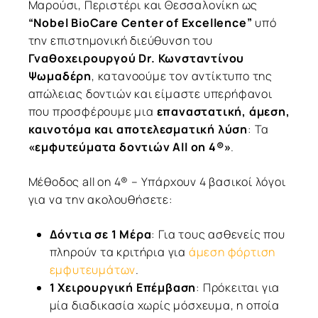
Μαρούσι, Περιστέρι και Θεσσαλονίκη ως
“
Nobel
BioCare
Center
of
Excellence
”
υπό
την επιστημονική διεύθυνση του
Γναθοχειρουργού
Dr
. Κωνσταντίνου
Ψωμαδέρη
, κατανοούμε τον αντίκτυπο της
απώλειας δοντιών και είμαστε υπερήφανοι
που προσφέρουμε μια
επαναστατική, άμεση,
καινοτόμα και αποτελεσματική λύση
: Τα
«εμφυτεύματα δοντιών All on 4®»
.
Μέθοδος all on 4® – Υπάρχουν 4 βασικοί λόγοι
για να την ακολουθήσετε:
Δόντια σε 1 Μέρα
: Για τους ασθενείς που
πληρούν τα κριτήρια για
άμεση φόρτιση
εμφυτευμάτων
.
1 Χειρουργική Επέμβαση
: Πρόκειται για
μία διαδικασία χωρίς μόσχευμα, η οποία