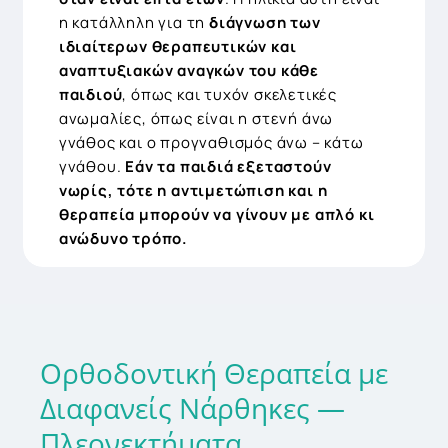
η κατάλληλη για τη
διάγνωση των
ιδιαίτερων θεραπευτικών και
αναπτυξιακών αναγκών του κάθε
παιδιού
, όπως και τυχόν σκελετικές
Dr. ΚΩΝΣΤΑΝΤΙΝΟΣ
Dr. Φ
ανωμαλίες, όπως είναι η στενή άνω
ΨΩΜΑΔΕΡΗΣ MD, DDS, PHD
DiplO
γνάθος και ο προγναθισμός άνω – κάτω
γνάθου.
Εάν τα παιδιά εξεταστούν
PhD
νωρίς, τότε η αντιμετώπιση και η
θεραπεία μπορούν να γίνουν με απλό κι
ανώδυνο τρόπο.
Ορθοδοντική
Θεραπεία
με
Διαφανείς
Νάρθηκες
—
Πλεονεκτήματα