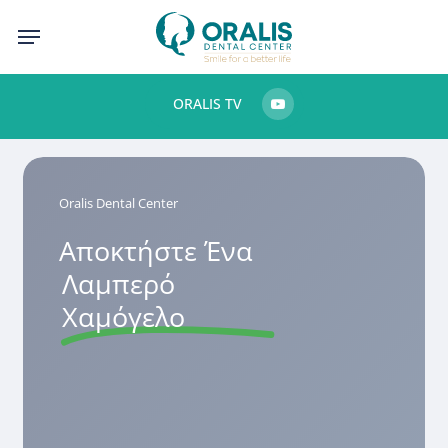
Skip
Menu
to
main
ORALIS TV
content
Oralis Dental Center
Αποκτήστε Ένα
Λαμπερό
Χαμόγελο