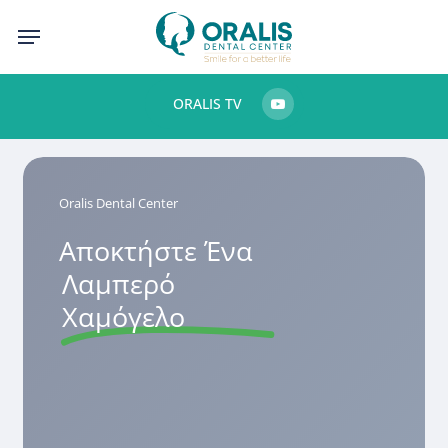
Skip
Menu
to
main
ORALIS TV
content
Oralis Dental Center
Αποκτήστε Ένα
Λαμπερό
Χαμόγελο