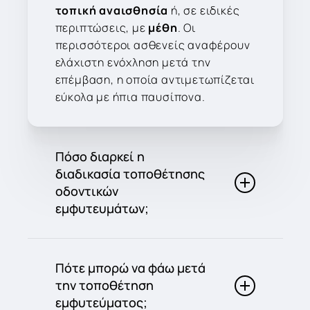
τοπική αναισθησία
ή, σε ειδικές
περιπτώσεις, με
μέθη
. Οι
περισσότεροι ασθενείς αναφέρουν
ελάχιστη ενόχληση μετά την
επέμβαση, η οποία αντιμετωπίζεται
εύκολα με ήπια παυσίπονα.
Πόσο διαρκεί η
διαδικασία τοποθέτησης
οδοντικών
εμφυτευμάτων;
Η τοποθέτηση ενός οδοντικού
εμφυτεύματος διαρκεί
περίπου 45
Πότε μπορώ να φάω μετά
έως 60 λεπτά
, ανάλογα με τη θέση
την τοποθέτηση
και την πολυπλοκότητα της
εμφυτεύματος;