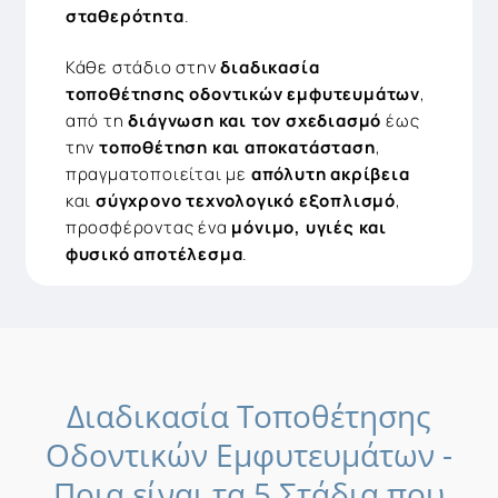
σταθερότητα
.
Κάθε στάδιο στην
διαδικασία
τοποθέτησης οδοντικών εμφυτευμάτων
,
από τη
διάγνωση και τον σχεδιασμό
έως
την
τοποθέτηση και αποκατάσταση
,
πραγματοποιείται με
απόλυτη ακρίβεια
και
σύγχρονο τεχνολογικό εξοπλισμό
,
προσφέροντας ένα
μόνιμο, υγιές και
φυσικό αποτέλεσμα
.
Διαδικασία
Τοποθέτησης
Οδοντικών
Εμφυτευμάτων
-
Ποια
είναι
τα
5
Στάδια
που