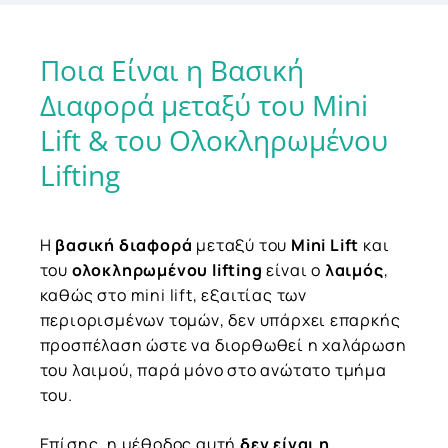
Ποια
Είναι
η
Βασική
Διαφορά
μεταξύ
του
Mini
Lift
&
του
Ολοκληρωμένου
Lifting
Η
βασική διαφορά
μεταξύ του
Mini Lift
και
του
ολοκληρωμένου lifting
είναι ο
λαιμός
,
καθώς στο mini lift, εξαιτίας των
περιορισμένων τομών, δεν υπάρχει επαρκής
προσπέλαση ώστε να διορθωθεί η χαλάρωση
του λαιμού, παρά μόνο στο ανώτατο τμήμα
του.
Επίσης, η μέθοδος αυτή
δεν είναι η