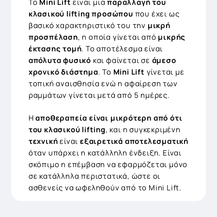
Το
Mini Lift
είναι μια
παραλλαγή του
κλασικού lifting προσώπου
που έχει ως
βασικό χαρακτηριστικό του την
μικρή
προσπέλαση
, η οποία γίνεται από
μικρής
έκτασης τομή
. Το αποτέλεσμα είναι
απόλυτα φυσικό
και φαίνεται σε
άμεσο
χρονικό διάστημα
. Το
Mini Lift
γίνεται με
τοπική αναισθησία ενώ η αφαίρεση των
ραμμάτων γίνεται μετά από 5 ημέρες.
Η
αποθεραπεία είναι μικρότερη από ότι
του κλασικού lifting
, και η συγκεκριμένη
τεχνική
είναι
εξαιρετικά αποτελεσματική
όταν υπάρχει η κατάλληλη ένδειξη. Είναι
σκόπιμο η επέμβαση να εφαρμόζεται μόνο
σε κατάλληλα περιστατικά, ώστε οι
ασθενείς να ωφεληθούν από το Mini Lift.