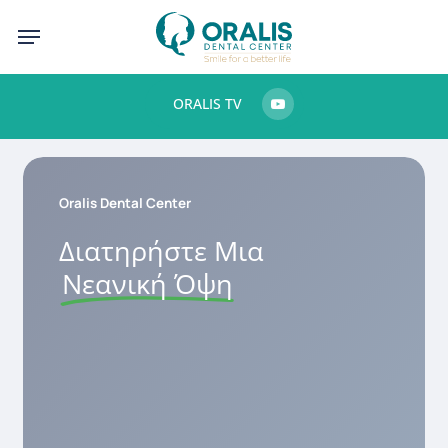
Skip
Menu
to
main
ORALIS TV
content
Oralis Dental Center
Διατηρήστε Μια
Νεανική Όψη