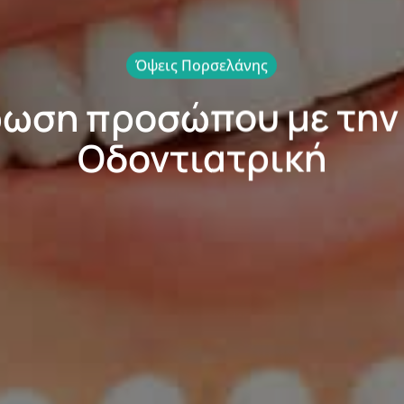
Όψεις Πορσελάνης
ωση προσώπου με την 
Οδοντιατρική