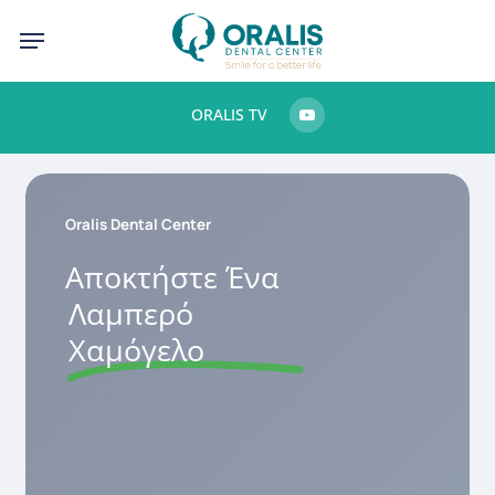
Skip
Menu
to
main
ORALIS TV
content
Oralis Dental Center
Αποκτήστε Ένα
Λαμπερό
Χαμόγελο