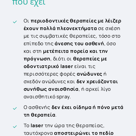
που
έχει
Οι
περιοδοντικές θεραπείες με λέιζερ
έχουν πολλά πλεονεκτήματα
σε σχέση
με τις συμβατικές θεραπείες, τόσο στο
επίπεδο της
άνεσης του ασθενή
, όσο
και στη
μετέπειτα πορεία και την
πρόγνωση
, διότι οι
θεραπείες με
οδοντιατρικό laser
είναι τις
περισσότερες φορές
ανώδυνες
ή
σχεδόν ανώδυνες και
δεν χρειάζονται
συνήθως αναισθησία
, ή αρκεί λίγο
αναισθητικό spray.
Ο ασθενής
δεν έχει οίδημα ή πόνο μετά
τη θεραπεία
.
Το
laser
την ώρα της θεραπείας,
ταυτόχρονα
αποστειρώνει το πεδίο