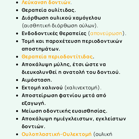
Λεύκανση δοντιών
.
Θεραπεία ουλίτιδας.
Διόρθωση ουλικού χαμόγελου
(αισθητική διόρθωση ούλων).
Ενδοδοντικές θεραπείες
(
απονεύρωση
).
Τομή και παροχέτευση περιοδοντικών
αποστημάτων.
Θεραπεία περιοδοντίτιδας
.
Αποκάλυψη μύλης, έτσι ώστε να
διευκολυνθεί η ανατολή του δοντιού.
Αιμόσταση.
Εκτομή χαλινού
(χαλινεκτομή).
Αποστείρωση φατνίου μετά από
εξαγωγή.
Μείωση οδοντικής ευαισθησίας.
Αποκάλυψη ημιέγκλειστων, εγκλείστων
δοντιών.
Ουλοπλαστική-Ουλεκτομή
(ουλική