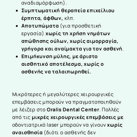
αναδιαμόρφωση).
Συμπτωματική θεραπεία επιχείλιου
έρπητα, άφθων,
κλπ.
Αποτυπώματα
(για προσθετική
εργασία)
χωρίς τη χρήση νημάτων
απώθησης ούλων, χωρίς αιμορραγία,
γρήγορα και αναίμακτα για τον ασθενή
.
Επιμήκυνση μύλης, με άριστο
αισθητικό αποτέλεσμα, χωρίς ο
ασθενής να ταλαιπωρηθεί.
Μικρότερες ή μεγαλύτερες χειρουργικές
επεμβάσεις μπορούν να πραγματοποιηθούν
με λέιζερ στο
Oralis Dental Center
. Πολλές
από τις
μικρές χειρουργικές επεμβάσεις με
οδοντιατρικό laser
μπορούν να γίνουν
χωρίς
αναισθησία
(διότι ο ασθενής δεν