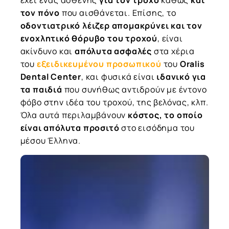
έχει ένας ασθενής
για τον τροχό
καθώς
και
τον πόνο
που αισθάνεται. Επίσης, το
οδοντιατρικό λέιζερ
απομακρύνει και τον
ενοχλητικό θόρυβο του τροχού
, είναι
ακίνδυνο και
απόλυτα ασφαλές
στα χέρια
του
εξειδικευμένου προσωπικού
του
Oralis
Dental Center
, και φυσικά είναι
ιδανικό για
τα παιδιά
που συνήθως αντιδρούν με έντονο
φόβο στην ιδέα του τροχού, της βελόνας, κλπ.
Όλα αυτά περιλαμβάνουν
κόστος, το οποίο
είναι απόλυτα προσιτό
στο εισόδημα του
μέσου Έλληνα.