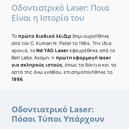
Οδοντιατρικό
Laser:
Ποια
Είναι
η
Ιστορία
του
Το
πρώτο διοδικό λέιζερ
δημιουργήθηκε
από τον C. Kuman N. Patel το 1964. Την ίδια
χρονιά, το
Nd YAG Laser
εφευρέθηκε από το
Bell Labs. Ακόμη, η
πρώτη εφαρμογή laser
για σκληρούς ιστούς
, όπως τα δόντια και τα
οστά της άνω γνάθου, επισημοποιήθηκε το
1996
.
Οδοντιατρικό Laser:
Πόσοι Τύποι Υπάρχουν