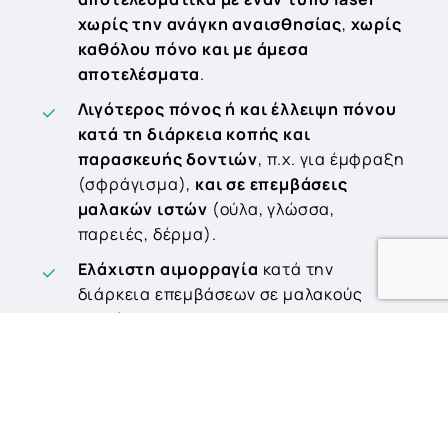
χωρίς την ανάγκη αναισθησίας
,
χωρίς
καθόλου πόνο και με άμεσα
αποτελέσματα
.
Λιγότερος πόνος ή και έλλειψη πόνου
κατά τη διάρκεια κοπής και
παρασκευής δοντιών
, π.χ. για έμφραξη
(σφράγισμα),
και σε επεμβάσεις
μαλακών ιστών
(ούλα, γλώσσα,
παρειές, δέρμα).
Ελάχιστη αιμορραγία
κατά την
διάρκεια επεμβάσεων σε μαλακούς
ιστούς.
Υπάρχει η
δυνατότητα επιλεκτικής
αφαίρεσης ιστών χωρίς επίδραση στο
υπόστρωμα
.
Μείωση του μικροβιακού παράγοντα